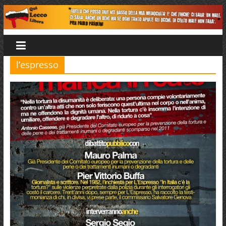
Salta
al
Qui
contenuto
Lecco
l’espresso
Libera