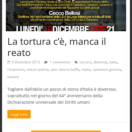
La tortura c’è, manca il
reato
,
,
,
6 Dicembre 2012
1 commento
carceri
detenuti
italia
,
,
,
,
,
l'espresso
mauro palma
pier vittorio buffa
reato
salvatore genova
tortura
Togliere dall’oblio un pezzo di storia d’Italia è doveroso,
soprattutto nel giorno del 64° anniversario della
Dichiarazione universale dei Diritti umani
Leggi tutto