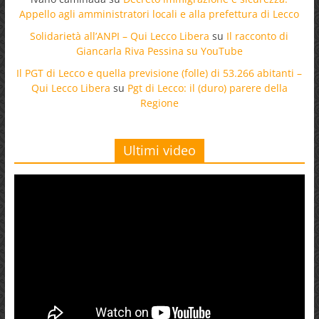
Appello agli amministratori locali e alla prefettura di Lecco
Solidarietà all’ANPI – Qui Lecco Libera
su
Il racconto di
Giancarla Riva Pessina su YouTube
Il PGT di Lecco e quella previsione (folle) di 53.266 abitanti –
Qui Lecco Libera
su
Pgt di Lecco: il (duro) parere della
Regione
Ultimi video