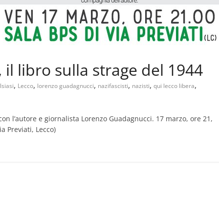
il libro sulla strage del 1944
,
,
,
,
,
,
lsiasi
Lecco
lorenzo guadagnucci
nazifascisti
nazisti
qui lecco libera
 con l’autore e giornalista Lorenzo Guadagnucci. 17 marzo, ore 21,
a Previati, Lecco)