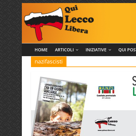
Salta
al
contenuto
Qui
HOME
ARTICOLI
INIZIATIVE
QUI POS
nazifascisti
Lecco
Libera