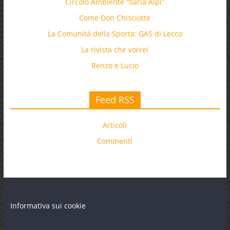
Circolo Ambiente “Ilaria Alpi”
Come Don Chisciotte
La Comunità della Sporta: GAS di Lecco
La rivista che vorrei
Renzo e Lucio
Feed RSS
Articoli
Commenti
Informativa sui cookie