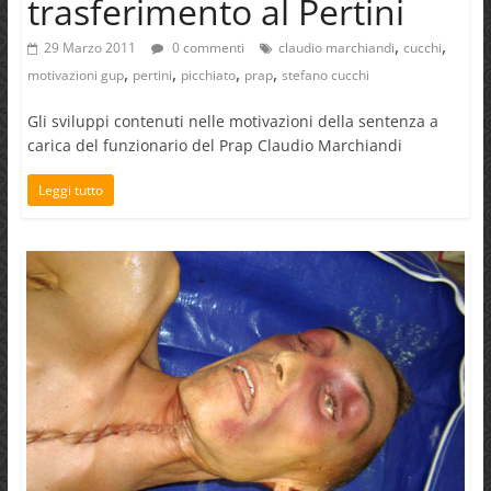
trasferimento al Pertini
,
,
29 Marzo 2011
0 commenti
claudio marchiandi
cucchi
,
,
,
,
motivazioni gup
pertini
picchiato
prap
stefano cucchi
Gli sviluppi contenuti nelle motivazioni della sentenza a
carica del funzionario del Prap Claudio Marchiandi
Leggi tutto