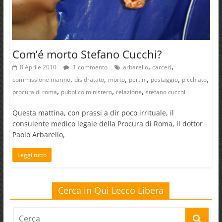
Com’é morto Stefano Cucchi?
,
,
8 Aprile 2010
1 commento
arbarello
carceri
,
,
,
,
,
,
commissione marino
disidratato
morto
pertini
pestaggio
picchiato
,
,
,
procura di roma
pubblico ministero
relazione
stefano cucchi
Questa mattina, con prassi a dir poco irrituale, il
consulente medico legale della Procura di Roma, il dottor
Paolo Arbarello,
Leggi tutto
Cerca in Qui Lecco Libera