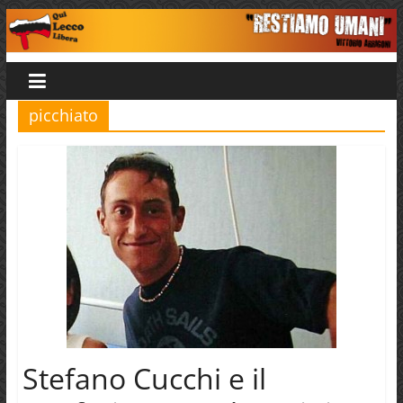
Salta
al
Qui
contenuto
Lecco
picchiato
Libera
Stefano Cucchi e il