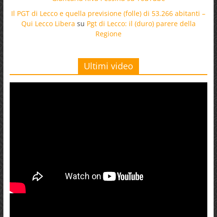
Il PGT di Lecco e quella previsione (folle) di 53.266 abitanti –
Qui Lecco Libera
su
Pgt di Lecco: il (duro) parere della
Regione
Ultimi video