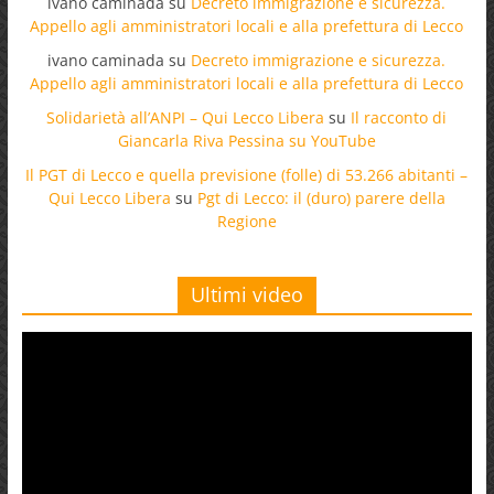
ivano caminada
su
Decreto immigrazione e sicurezza.
Appello agli amministratori locali e alla prefettura di Lecco
ivano caminada
su
Decreto immigrazione e sicurezza.
Appello agli amministratori locali e alla prefettura di Lecco
Solidarietà all’ANPI – Qui Lecco Libera
su
Il racconto di
Giancarla Riva Pessina su YouTube
Il PGT di Lecco e quella previsione (folle) di 53.266 abitanti –
Qui Lecco Libera
su
Pgt di Lecco: il (duro) parere della
Regione
Ultimi video