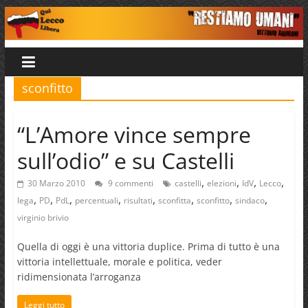
Salta
al
Qui
contenuto
Lecco
sconfitto
Libera
“L’Amore vince sempre
sull’odio” e su Castelli
,
,
,
,
30 Marzo 2010
9 commenti
castelli
elezioni
IdV
Lecco
,
,
,
,
,
,
,
,
lega
PD
PdL
percentuali
risultati
sconfitta
sconfitto
sindaco
virginio brivio
Quella di oggi è una vittoria duplice. Prima di tutto è una
vittoria intellettuale, morale e politica, veder
ridimensionata l’arroganza
Leggi tutto