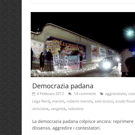
Democrazia padana
,
4 Febbraio 2012
14 commenti
aggressione
cos
,
,
,
,
Lega Nord
maroni
roberto maroni
sala ticozzi
scudo fisca
,
,
striscione
verginità
volantino
La democrazia padana colpisce ancora: reprimere 
dissenso, aggredire i contestatori.