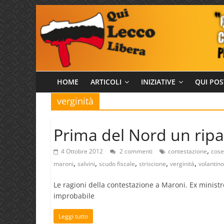
Salta
al
contenuto
Qui
HOME
ARTICOLI
INIZIATIVE
QUI POS
verginità
Lecco
Libera
Prima del Nord un rip
,
4 Ottobre 2012
2 commenti
contestazione
cose
,
,
,
,
,
maroni
salvini
scudo fiscale
striscione
verginità
volantino
Le ragioni della contestazione a Maroni. Ex ministr
improbabile
Leggi tutto