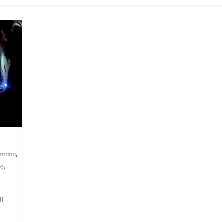
,
entino
,
le
il