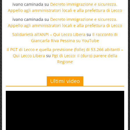
ivano caminada
su
Decreto immigrazione e sicurezza.
Appello agli amministratori locali e alla prefettura di Lecco
ivano caminada
su
Decreto immigrazione e sicurezza.
Appello agli amministratori locali e alla prefettura di Lecco
Solidarietà all’ANPI – Qui Lecco Libera
su
Il racconto di
Giancarla Riva Pessina su YouTube
Il PGT di Lecco e quella previsione (folle) di 53.266 abitanti –
Qui Lecco Libera
su
Pgt di Lecco: il (duro) parere della
Regione
Ultimi video