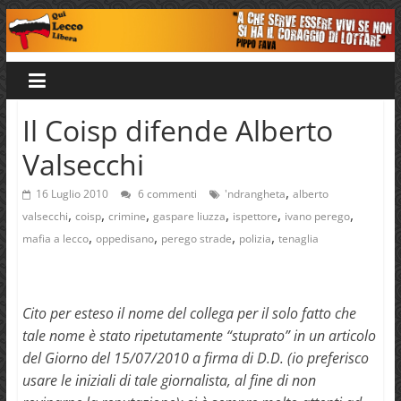
Salta
al
Qui
contenuto
Lecco
Il Coisp difende Alberto
Valsecchi
Libera
,
16 Luglio 2010
6 commenti
'ndrangheta
alberto
,
,
,
,
,
,
valsecchi
coisp
crimine
gaspare liuzza
ispettore
ivano perego
,
,
,
,
mafia a lecco
oppedisano
perego strade
polizia
tenaglia
Cito per esteso il nome del collega per il solo fatto che
tale nome è stato ripetutamente “stuprato” in un articolo
del Giorno del 15/07/2010 a firma di D.D. (io preferisco
usare le iniziali di tale giornalista, al fine di non