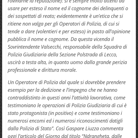
rovinarne la reputazione): si è sempre molto attenti ad
usare per esteso il nome ed il cognome dei delinquenti o
dei sospettati di reato; evidentemente è un’etica che si
ritiene non valga per gli Operatori di Polizia, di cui si
tende a dare (volentieri e per esteso) in pasto all’opinione
pubblica il nome e cognome. Da questa vicenda il
Sovrintendente Valsecchi, responsabile della Squadra di
Polizia Giudiziaria della Sezione Polstrada di Lecco,
uscirà a testa alta, in quanto uomo dalla grande perizia
professionale e dirittura morale.
Un Operatore di Polizia dal quale si dovrebbe prendere
esempio per la dedizione e l’impegno che ne hanno
contraddistinto in questi anni l’attività lavorativa, come
testimoniano le operazioni di Polizia Giudiziaria di cui è
stato protagonista (in positivo) e come testimoniano i
numerosi encomi ed i numerosi riconoscimenti datigli
dalla Polizia di Stato”. Così Gaspare Liuzza commenta
oggi l’articolo del Giorno dal titolo “
Ndrangheta, dalle