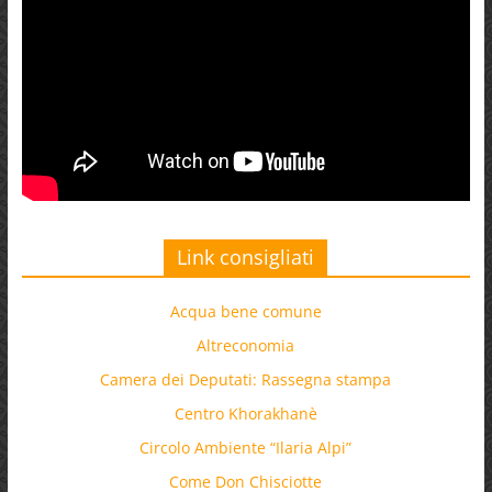
Link consigliati
Acqua bene comune
Altreconomia
Camera dei Deputati: Rassegna stampa
Centro Khorakhanè
Circolo Ambiente “Ilaria Alpi”
Come Don Chisciotte