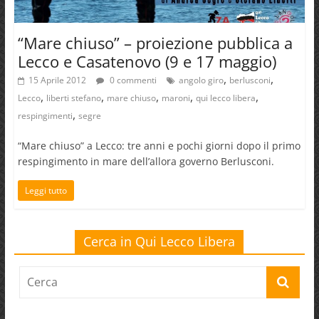
“Mare chiuso” – proiezione pubblica a
Lecco e Casatenovo (9 e 17 maggio)
,
,
15 Aprile 2012
0 commenti
angolo giro
berlusconi
,
,
,
,
,
Lecco
liberti stefano
mare chiuso
maroni
qui lecco libera
,
respingimenti
segre
“Mare chiuso” a Lecco: tre anni e pochi giorni dopo il primo
respingimento in mare dell’allora governo Berlusconi.
Leggi tutto
Cerca in Qui Lecco Libera