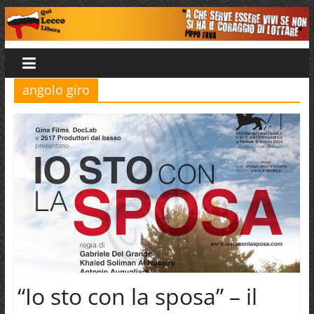
Salta
al
Qui
contenuto
Lecco
angolo giro
Libera
“Io sto con la sposa” – il