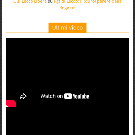
Qui Lecco Libera
su
Pgt di Lecco: il (duro) parere della
Regione
Ultimi video