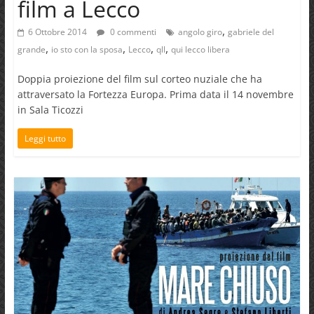
film a Lecco
,
6 Ottobre 2014
0 commenti
angolo giro
gabriele del
,
,
,
,
grande
io sto con la sposa
Lecco
qll
qui lecco libera
Doppia proiezione del film sul corteo nuziale che ha
attraversato la Fortezza Europa. Prima data il 14 novembre
in Sala Ticozzi
Leggi tutto