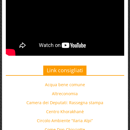
Link consigliati
Acqua bene comune
Altreconomia
Camera dei Deputati: Rassegna stampa
Centro Khorakhanè
Circolo Ambiente “Ilaria Alpi”
Come Don Chisciotte