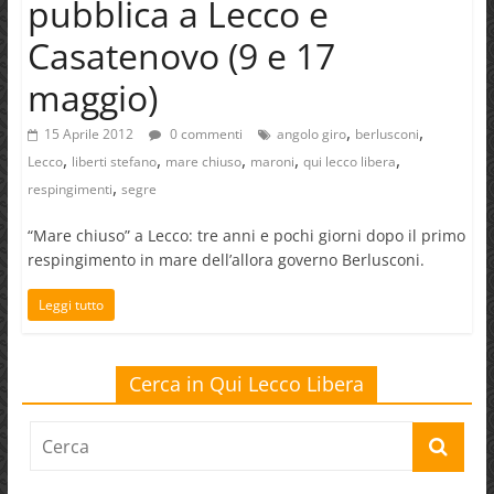
pubblica a Lecco e
Casatenovo (9 e 17
maggio)
,
,
15 Aprile 2012
0 commenti
angolo giro
berlusconi
,
,
,
,
,
Lecco
liberti stefano
mare chiuso
maroni
qui lecco libera
,
respingimenti
segre
“Mare chiuso” a Lecco: tre anni e pochi giorni dopo il primo
respingimento in mare dell’allora governo Berlusconi.
Leggi tutto
Cerca in Qui Lecco Libera