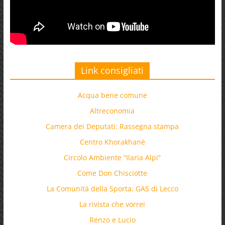
Link consigliati
Acqua bene comune
Altreconomia
Camera dei Deputati: Rassegna stampa
Centro Khorakhanè
Circolo Ambiente “Ilaria Alpi”
Come Don Chisciotte
La Comunità della Sporta: GAS di Lecco
La rivista che vorrei
Renzo e Lucio