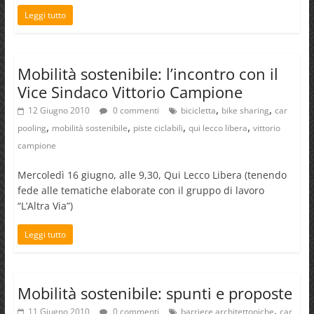
Leggi tutto
Mobilità sostenibile: l’incontro con il
Vice Sindaco Vittorio Campione
,
,
12 Giugno 2010
0 commenti
bicicletta
bike sharing
car
,
,
,
,
pooling
mobilità sostenibile
piste ciclabili
qui lecco libera
vittorio
campione
Mercoledì 16 giugno, alle 9,30, Qui Lecco Libera (tenendo
fede alle tematiche elaborate con il gruppo di lavoro
“L’Altra Via”)
Leggi tutto
Mobilità sostenibile: spunti e proposte
,
11 Giugno 2010
0 commenti
barriere architettoniche
car