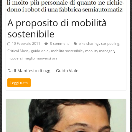
A proposito di mobilità
sostenibile
,
,
10 Febbraio 2011
0 commenti
bike sharing
car pooling
,
,
,
,
Critical Mass
guido viale
mobilità sostenibile
mobility manager
muoversi meglio muoversi ora
Da Il Manifesto di oggi – Guido Viale
Leggi tutto