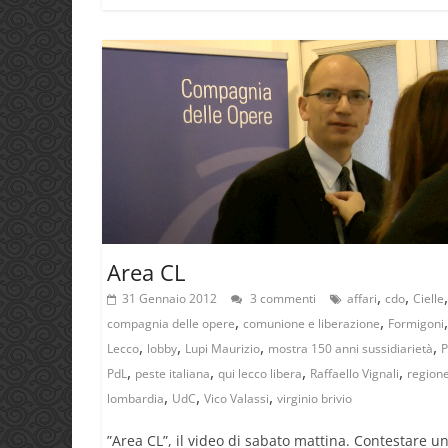
Area CL
,
,
31 Gennaio 2012
3 commenti
affari
cdo
Cielle
,
,
,
compagnia delle opere
comunione e liberazione
Formigoni
,
,
,
,
Lecco
lobby
Lupi Maurizio
mostra 150 anni sussidiarietà
,
,
,
,
PdL
peste italiana
qui lecco libera
Raffaello Vignali
region
,
,
,
lombardia
UdC
Vico Valassi
virginio brivio
‎”Area CL”, il video di sabato mattina. Contestare u