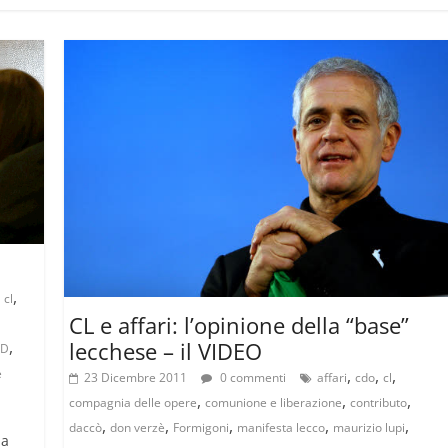
,
,
cl
CL e affari: l’opinione della “base”
lecchese – il VIDEO
,
PD
,
,
,
e
23 Dicembre 2011
0 commenti
affari
cdo
cl
,
,
,
compagnia delle opere
comunione e liberazione
contributo
,
,
,
,
,
daccò
don verzè
Formigoni
manifesta lecco
maurizio lupi
na