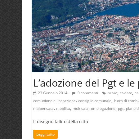
L’adozione del Pgt e 
,
,
23 Gennaio 2014
0 commenti
brivio
caviate
ce
,
,
comunione e liberazione
consiglio comunale
è ora di cambi
,
,
,
,
,
malpensata
mobilità
multisala
omologazione
pgt
piano d
Il disegno fallito della città
Leggi tutto