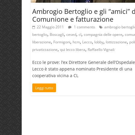
Ambrogio Bertoglio e gli “amici” d
Comunione e fatturazione
22 Maggio 2011
1 commento
ambrogio bertogli
,
,
,
,
,
bertoglio
Boscagli
cesed
cl
compagnia delle opere
comun
,
,
,
,
,
,
liberazione
Formigoni
hcm
Lecco
lobby
lottizzazione
pol
,
,
privatizzazione
qui lecco libera
Raffaello Vignali
Ecco le prove: l’ex Direttore Generale dell’Ospedale
Lecco è stato appena nominato Presidente di una
cooperativa vicina a CL
Leggi tutto