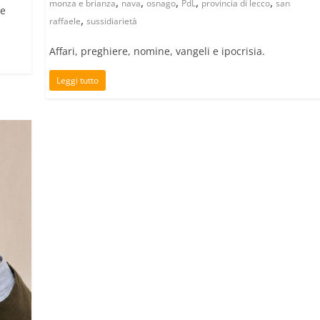
,
,
,
,
,
monza e brianza
nava
osnago
PdL
provincia di lecco
san
le
,
raffaele
sussidiarietà
Affari, preghiere, nomine, vangeli e ipocrisia.
Leggi tutto