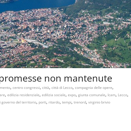
le promesse non mantenute
,
,
,
,
,
mento
centro congressi
città
città di Lecco
compagnia delle opere
,
,
,
,
,
,
,
are
edilizia residenziale
edilizia sociale
expo
giunta comunale
Icam
Lecco
,
,
,
,
,
i governo del territorio
porti
ritardo
tempi
trenord
virginio brivio