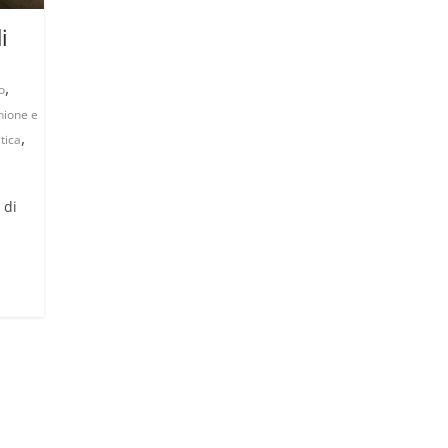
i
,
o
ione e
,
itica
 di