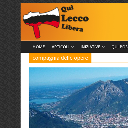
Salta
al
contenuto
Qui
HOME
ARTICOLI
INIZIATIVE
QUI POS
compagnia delle opere
Lecco
Libera