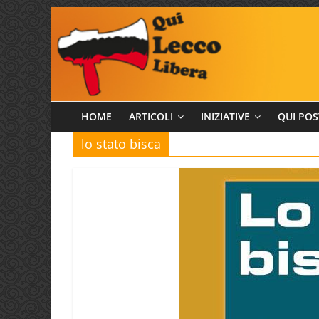
Salta
al
contenuto
Qui
HOME
ARTICOLI
INIZIATIVE
QUI POS
lo stato bisca
Lecco
Libera