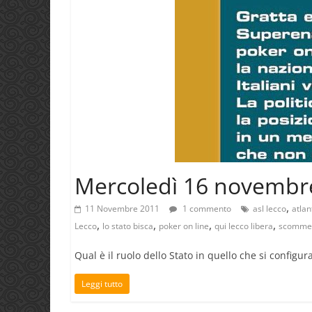
Mercoledì 16 novembre:
,
11 Novembre 2011
1 commento
asl lecco
atlan
,
,
,
,
Lecco
lo stato bisca
poker on line
qui lecco libera
scomme
Qual è il ruolo dello Stato in quello che si configu
Leggi tutto