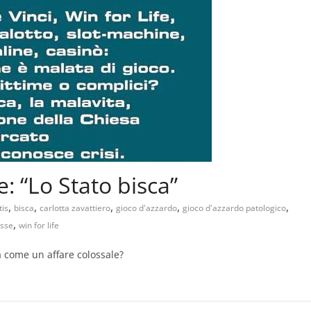
 “Lo Stato bisca”
,
,
,
,
,
tis
bisca
carlotta zavattiero
gioco d'azzardo
gioco d'azzardo patologico
,
sse
win for life
ra come un affare colossale?