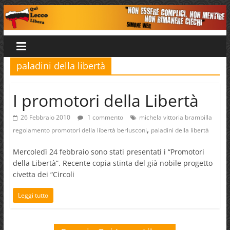
Salta
al
Qui
contenuto
Lecco
paladini della libertà
Libera
I promotori della Libertà
26 Febbraio 2010
1 commento
michela vittoria brambilla
,
regolamento promotori della libertà berlusconi
paladini della libertà
Mercoledì 24 febbraio sono stati presentati i “Promotori
della Libertà”. Recente copia stinta del già nobile progetto
civetta dei “Circoli
Leggi tutto