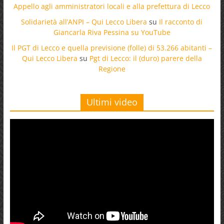
Appello agli amministratori locali e alla prefettura di Lecco
Solidarietà all’ANPI – Qui Lecco Libera
su
Il racconto di
Giancarla Riva Pessina su YouTube
Il PGT di Lecco e quella previsione (folle) di 53.266 abitanti –
Qui Lecco Libera
su
Pgt di Lecco: il (duro) parere della
Regione
Ultimi video