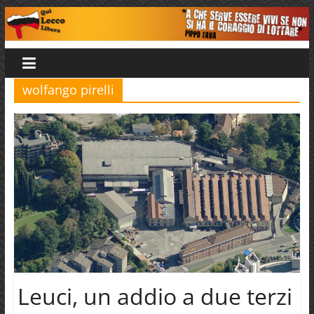
Salta
al
Qui
contenuto
Lecco
wolfango pirelli
Libera
Leuci, un addio a due terzi