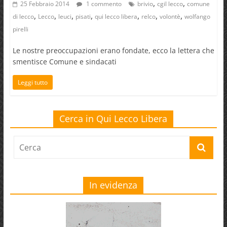
,
,
25 Febbraio 2014
1 commento
brivio
cgil lecco
comune
,
,
,
,
,
,
,
di lecco
Lecco
leuci
pisati
qui lecco libera
relco
volontè
wolfango
pirelli
Le nostre preoccupazioni erano fondate, ecco la lettera che
smentisce Comune e sindacati
Leggi tutto
Cerca in Qui Lecco Libera
In evidenza