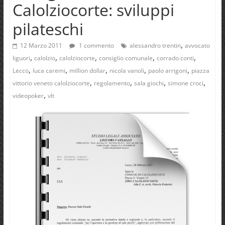
Calolziocorte: sviluppi
pilateschi
,
12 Marzo 2011
1 commento
alessandro trentin
avvocato
,
,
,
,
,
liguori
calolzio
calolziocorte
consiglio comunale
corrado conti
,
,
,
,
,
Lecco
luca caremi
million dollar
nicola vanoli
paolo arrigoni
piazza
,
,
,
,
vittorio veneto calolziocorte
regolamento
sala giochi
simone croci
,
videopoker
vlt