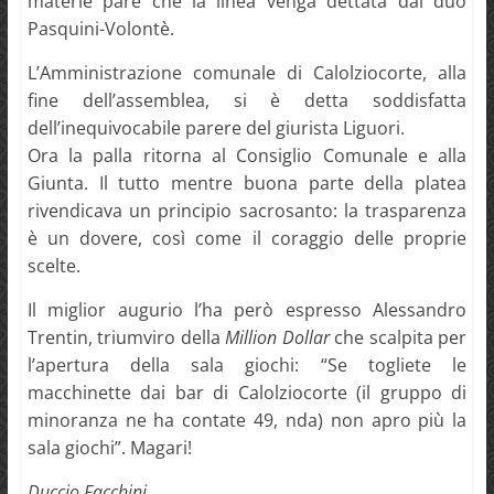
materie pare che la linea venga dettata dal duo
Pasquini-Volontè.
L’Amministrazione comunale di Calolziocorte, alla
fine dell’assemblea, si è detta soddisfatta
dell’inequivocabile parere del giurista Liguori.
Ora la palla ritorna al Consiglio Comunale e alla
Giunta. Il tutto mentre buona parte della platea
rivendicava un principio sacrosanto: la trasparenza
è un dovere, così come il coraggio delle proprie
scelte.
Il miglior augurio l’ha però espresso Alessandro
Trentin, triumviro della
Million Dollar
che scalpita per
l’apertura della sala giochi: “Se togliete le
macchinette dai bar di Calolziocorte (il gruppo di
minoranza ne ha contate 49, nda) non apro più la
sala giochi”. Magari!
Duccio Facchini