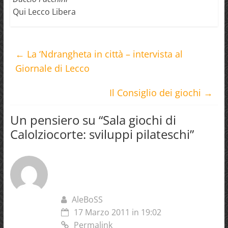
Qui Lecco Libera
←
La ‘Ndrangheta in città – intervista al
Giornale di Lecco
Il Consiglio dei giochi
→
Un pensiero su “
Sala giochi di
Calolziocorte: sviluppi pilateschi
”
AleBoSS
17 Marzo 2011 in 19:02
Permalink