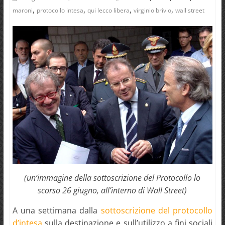
,
,
,
,
maroni
protocollo intesa
qui lecco libera
virginio brivio
wall street
(un’immagine della sottoscrizione del Protocollo lo
scorso 26 giugno, all’interno di Wall Street)
A una settimana dalla
sottoscrizione del protocollo
d’intesa
sulla destinazione e sull’utilizzo a fini sociali