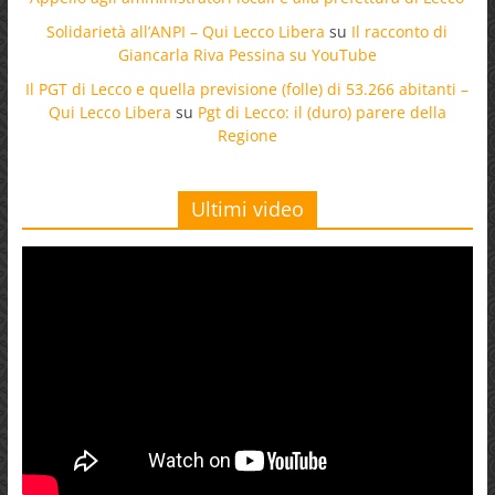
Solidarietà all’ANPI – Qui Lecco Libera
su
Il racconto di
Giancarla Riva Pessina su YouTube
Il PGT di Lecco e quella previsione (folle) di 53.266 abitanti –
Qui Lecco Libera
su
Pgt di Lecco: il (duro) parere della
Regione
Ultimi video