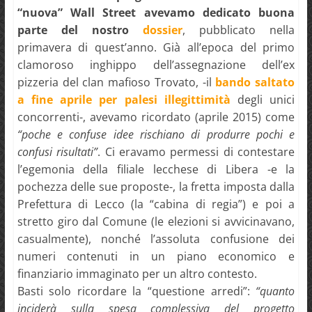
“nuova” Wall Street avevamo dedicato buona
parte del nostro
dossier
, pubblicato nella
primavera di quest’anno. Già all’epoca del primo
clamoroso inghippo dell’assegnazione dell’ex
pizzeria del clan mafioso Trovato, -il
bando saltato
a fine aprile per palesi illegittimità
degli unici
concorrenti-, avevamo ricordato (aprile 2015) come
“poche e confuse idee rischiano di produrre pochi e
confusi risultati”
. Ci eravamo permessi di contestare
l’egemonia della filiale lecchese di Libera -e la
pochezza delle sue proposte-, la fretta imposta dalla
Prefettura di Lecco (la “cabina di regia”) e poi a
stretto giro dal Comune (le elezioni si avvicinavano,
casualmente), nonché l’assoluta confusione dei
numeri contenuti in un piano economico e
finanziario immaginato per un altro contesto.
Basti solo ricordare la “questione arredi”:
“quanto
inciderà sulla spesa complessiva del progetto