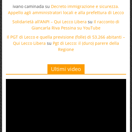
ivano caminada
su
Decreto immigrazione e sicurezza.
Appello agli amministratori locali e alla prefettura di Lecco
Solidarietà all’ANPI – Qui Lecco Libera
su
Il racconto di
Giancarla Riva Pessina su YouTube
Il PGT di Lecco e quella previsione (folle) di 53.266 abitanti –
Qui Lecco Libera
su
Pgt di Lecco: il (duro) parere della
Regione
Ultimi video