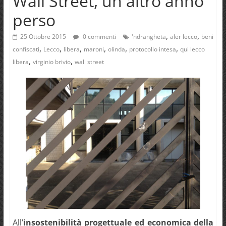
Wall Street, un altro anno
perso
,
,
25 Ottobre 2015
0 commenti
'ndrangheta
aler lecco
beni
,
,
,
,
,
,
confiscati
Lecco
libera
maroni
olinda
protocollo intesa
qui lecco
,
,
libera
virginio brivio
wall street
All’
insostenibilità progettuale ed economica della