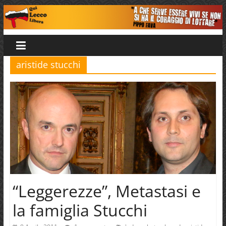
Salta
al
Qui
contenuto
Lecco
aristide stucchi
Libera
“Leggerezze”, Metastasi e
la famiglia Stucchi
,