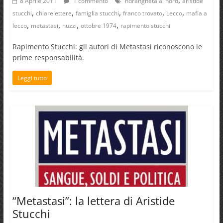
8 Aprile 2011
1 commento
'ndrangheta al nord
aristide
,
,
,
,
,
stucchi
chiarelettere
famiglia stucchi
franco trovato
Lecco
mafia a
,
,
,
,
lecco
metastasi
nuzzi
ottobre 1974
rapimento stucchi
Rapimento Stucchi: gli autori di Metastasi riconoscono le
prime responsabilità.
Leggi tutto
“Metastasi”: la lettera di Aristide
Stucchi