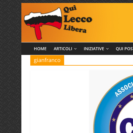
Salta
al
contenuto
Qui
HOME
ARTICOLI
INIZIATIVE
QUI POS
gianfranco
Lecco
Libera