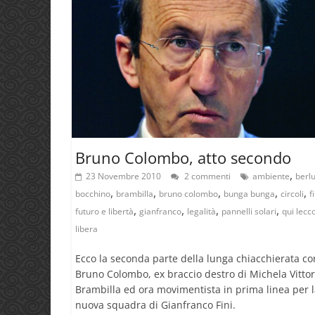
Bruno Colombo, atto secondo
,
23 Novembre 2010
2 commenti
ambiente
berl
,
,
,
,
,
bocchino
brambilla
bruno colombo
bunga bunga
circoli
f
,
,
,
,
futuro e libertà
gianfranco
legalità
pannelli solari
qui lecc
libera
Ecco la seconda parte della lunga chiacchierata co
Bruno Colombo, ex braccio destro di Michela Vittor
Brambilla ed ora movimentista in prima linea per 
nuova squadra di Gianfranco Fini.