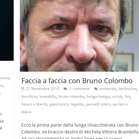
,
usconi
Faccia a faccia con Bruno Colombo
,
ini
,
,
21 Novembre 2010
2 commenti
ambiente
berlusconi
o
,
,
,
,
,
,
bocchino
brambilla
bruno colombo
bunga bunga
circoli
fini
,
,
,
,
futuro e libertà
gianfranco
legalità
pannelli solari
qui lecco
libera
n
ia
Ecco la prima parte della lunga chiacchierata con Bruno
la
Colombo, ex braccio destro di Michela Vittoria Brambilla
ed ora movimentista in prima linea per la nuova