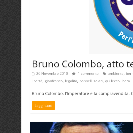
Bruno Colombo, atto te
,
26 Novembre 2010
1 commento
ambiente
berl
,
,
,
,
libertà
gianfranco
legalità
pannelli solari
qui lecco libera
Bruno Colombo, l’Imperatore e la compravendita. QU
Leggi tutto