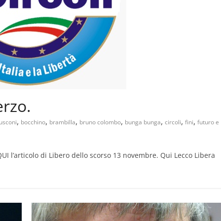
rzo.
,
,
,
,
,
,
,
usconi
bocchino
brambilla
bruno colombo
bunga bunga
circoli
fini
futuro e
I l’articolo di Libero dello scorso 13 novembre. Qui Lecco Libera