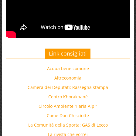
Link consigliati
Acqua bene comune
Altreconomia
Camera dei Deputati: Rassegna stampa
Centro Khorakhanè
Circolo Ambiente “Ilaria Alpi”
Come Don Chisciotte
La Comunità della Sporta: GAS di Lecco
La rivista che vorrei