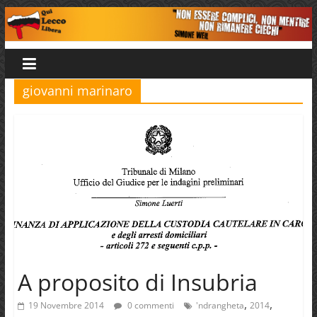
Salta
al
Qui
contenuto
Lecco
giovanni marinaro
Libera
A proposito di Insubria
,
,
19 Novembre 2014
0 commenti
'ndrangheta
2014