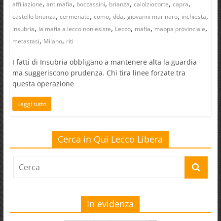
,
,
,
,
,
,
affiliazione
antimafia
boccassini
brianza
calolziocorte
capra
,
,
,
,
,
,
castello brianza
cermenate
como
dda
giovanni marinaro
inchiesta
,
,
,
,
,
insubria
la mafia a lecco non esiste
Lecco
mafia
mappa provinciale
,
,
metastasi
Milano
riti
I fatti di Insubria obbligano a mantenere alta la guardia
ma suggeriscono prudenza. Chi tira linee forzate tra
questa operazione
Leggi tutto
Cerca in Qui Lecco Libera
In evidenza