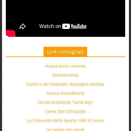
Link consigliati
Acqua bene comune
Altreconomia
Camera dei Deputati: Rassegna stampa
Centro Khorakhanè
Circolo Ambiente “Ilaria Alpi”
Come Don Chisciotte
La Comunità della Sporta: GAS di Lecco
La rivista che vorrei