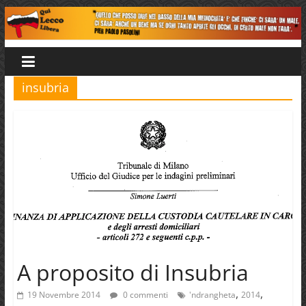
Salta
al
Qui
contenuto
Lecco
insubria
Libera
A proposito di Insubria
,
,
19 Novembre 2014
0 commenti
'ndrangheta
2014