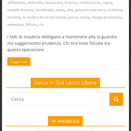
,
,
,
,
,
,
affiliazione
antimafia
boccassini
brianza
calolziocorte
capra
,
,
,
,
,
,
castello brianza
cermenate
como
dda
giovanni marinaro
inchiesta
,
,
,
,
,
insubria
la mafia a lecco non esiste
Lecco
mafia
mappa provinciale
,
,
metastasi
Milano
riti
I fatti di Insubria obbligano a mantenere alta la guardia
ma suggeriscono prudenza. Chi tira linee forzate tra
questa operazione
Leggi tutto
Cerca in Qui Lecco Libera
In evidenza