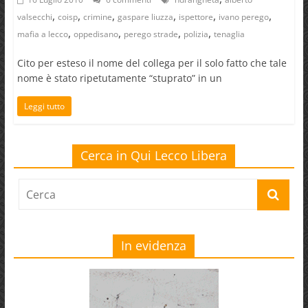
,
,
,
,
,
,
valsecchi
coisp
crimine
gaspare liuzza
ispettore
ivano perego
,
,
,
,
mafia a lecco
oppedisano
perego strade
polizia
tenaglia
Cito per esteso il nome del collega per il solo fatto che tale
nome è stato ripetutamente “stuprato” in un
Leggi tutto
Cerca in Qui Lecco Libera
In evidenza