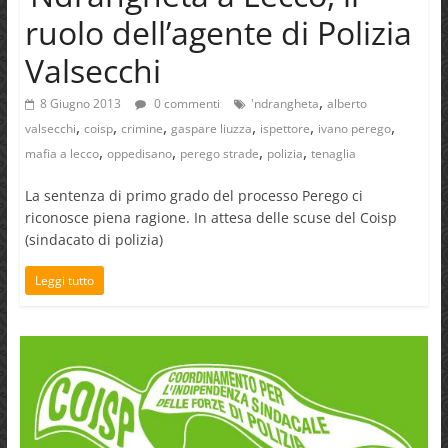
ruolo dell’agente di Polizia
Valsecchi
,
8 Giugno 2013
0 commenti
'ndrangheta
alberto
,
,
,
,
,
,
valsecchi
coisp
crimine
gaspare liuzza
ispettore
ivano perego
,
,
,
,
mafia a lecco
oppedisano
perego strade
polizia
tenaglia
La sentenza di primo grado del processo Perego ci
riconosce piena ragione. In attesa delle scuse del Coisp
(sindacato di polizia)
Leggi tutto