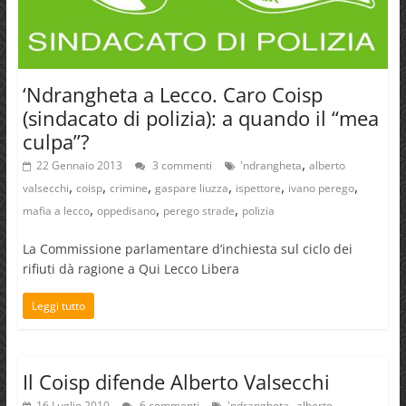
‘Ndrangheta a Lecco. Caro Coisp
(sindacato di polizia): a quando il “mea
culpa”?
,
22 Gennaio 2013
3 commenti
'ndrangheta
alberto
,
,
,
,
,
,
valsecchi
coisp
crimine
gaspare liuzza
ispettore
ivano perego
,
,
,
mafia a lecco
oppedisano
perego strade
polizia
La Commissione parlamentare d’inchiesta sul ciclo dei
rifiuti dà ragione a Qui Lecco Libera
Leggi tutto
Il Coisp difende Alberto Valsecchi
,
16 Luglio 2010
6 commenti
'ndrangheta
alberto