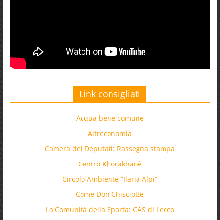
Link consigliati
Acqua bene comune
Altreconomia
Camera dei Deputati: Rassegna stampa
Centro Khorakhanè
Circolo Ambiente “Ilaria Alpi”
Come Don Chisciotte
La Comunità della Sporta: GAS di Lecco