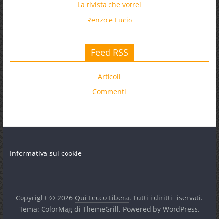
La rivista che vorrei
Renzo e Lucio
Feed RSS
Articoli
Commenti
Informativa sui cookie
Copyright © 2026
Qui Lecco Libera
. Tutti i diritti riservati.
Tema:
ColorMag
di ThemeGrill. Powered by
WordPress
.