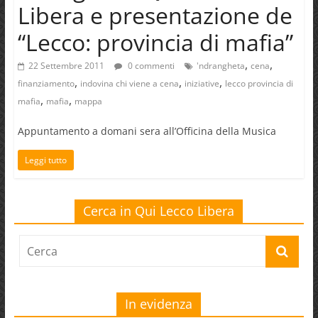
Libera e presentazione de
“Lecco: provincia di mafia”
,
,
22 Settembre 2011
0 commenti
'ndrangheta
cena
,
,
,
finanziamento
indovina chi viene a cena
iniziative
lecco provincia di
,
,
mafia
mafia
mappa
Appuntamento a domani sera all’Officina della Musica
Leggi tutto
Cerca in Qui Lecco Libera
In evidenza