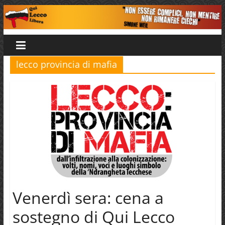
Salta
al
Qui
contenuto
Lecco
lecco provincia di mafia
Libera
Venerdì sera: cena a
sostegno di Qui Lecco