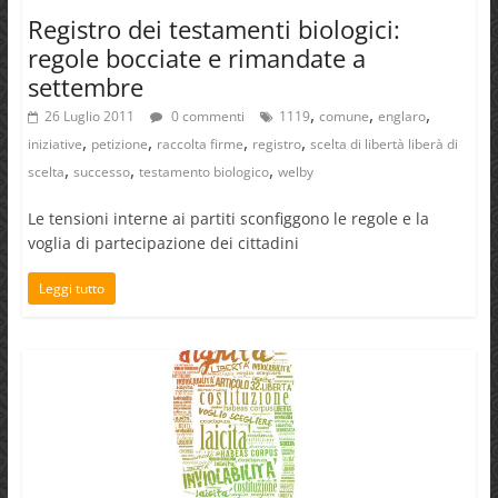
Registro dei testamenti biologici:
regole bocciate e rimandate a
settembre
,
,
,
26 Luglio 2011
0 commenti
1119
comune
englaro
,
,
,
,
iniziative
petizione
raccolta firme
registro
scelta di libertà liberà di
,
,
,
scelta
successo
testamento biologico
welby
Le tensioni interne ai partiti sconfiggono le regole e la
voglia di partecipazione dei cittadini
Leggi tutto