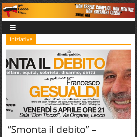
Salta
al
Qui
contenuto
Lecco
iniziative
Libera
“Smonta il debito” –