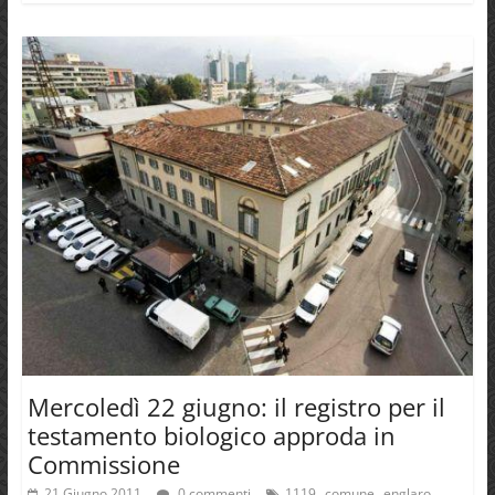
Mercoledì 22 giugno: il registro per il
testamento biologico approda in
Commissione
,
,
,
21 Giugno 2011
0 commenti
1119
comune
englaro