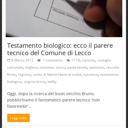
Testamento biologico: ecco il parere
tecnico del Comune di Lecco
,
,
6 Marzo 2012
1 commento
1119
comune
consiglio
,
,
,
,
,
,
comunale
englaro
iniziative
Lecco
paola binetti
petizione
raccolta
,
,
,
,
firme
registro
scelta di libertà liberà di scelta
successo
testamento
,
,
biologico
virginio brivio
welby
Oggi, dopo la ricerca del buon vecchio Bruno,
pubblichiamo il fantomatico parere tecnico “non
favorevole”…
Leggi tutto