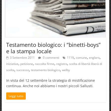
Testamento biologico: i “binetti-boys”
e la stampa locale
,
,
,
3 Settembre 2011
0 commenti
1119
comune
englaro
,
,
,
,
iniziative
petizione
raccolta firme
registro
scelta di libertà liberà di
,
,
,
scelta
successo
testamento biologico
welby
In vista del 12 settembre la strategia di mistificazione
continua. Anche noi abbiamo i nostri piccoli Sallusti.
Leggi tutto