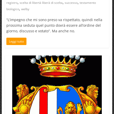
,
,
,
registro
scelta di libertà liberà di scelta
successo
testamento
,
biologico
welby
“L’impegno che mi sono preso va rispettato, quindi nella
prossima seduta quel punto dovrà essere all’ordine del
giorno, discusso e votato”. Ma anche no.
Leggi tutto