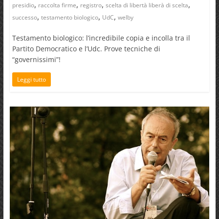
,
,
,
,
presidio
raccolta firme
registro
scelta di libertà liberà di scelta
,
,
,
successo
testamento biologico
UdC
welby
Testamento biologico: l’incredibile copia e incolla tra il
Partito Democratico e l’Udc. Prove tecniche di
“governissimi”!
Leggi tutto