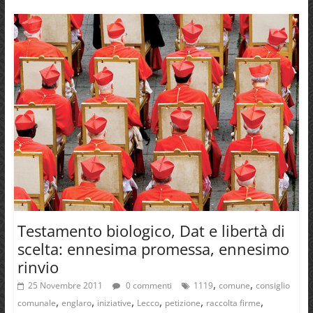
Testamento biologico, Dat e libertà di
scelta: ennesima promessa, ennesimo
rinvio
,
,
25 Novembre 2011
0 commenti
1119
comune
consiglio
,
,
,
,
,
,
comunale
englaro
iniziative
Lecco
petizione
raccolta firme