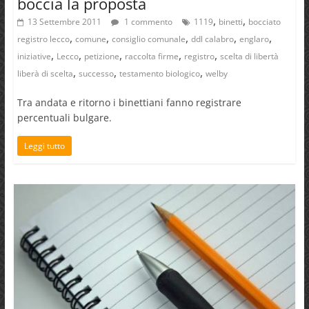
boccia la proposta
,
,
13 Settembre 2011
1 commento
1119
binetti
bocciato
,
,
,
,
,
registro lecco
comune
consiglio comunale
ddl calabro
englaro
,
,
,
,
,
iniziative
Lecco
petizione
raccolta firme
registro
scelta di libertà
,
,
,
liberà di scelta
successo
testamento biologico
welby
Tra andata e ritorno i binettiani fanno registrare
percentuali bulgare.
Leggi tutto