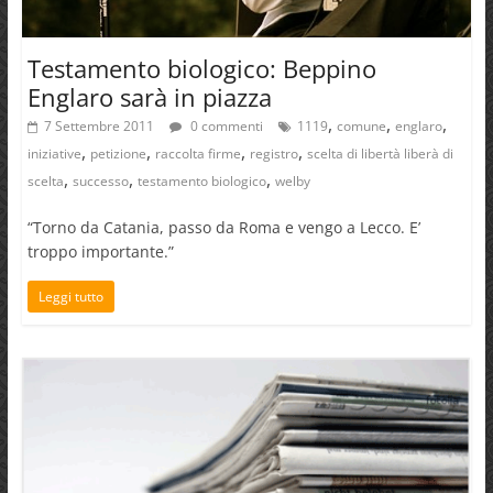
Testamento biologico: Beppino
Englaro sarà in piazza
,
,
,
7 Settembre 2011
0 commenti
1119
comune
englaro
,
,
,
,
iniziative
petizione
raccolta firme
registro
scelta di libertà liberà di
,
,
,
scelta
successo
testamento biologico
welby
“Torno da Catania, passo da Roma e vengo a Lecco. E’
troppo importante.”
Leggi tutto