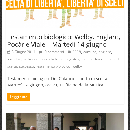
Testamento biologico: Welby, Englaro,
Pocàr e Viale – Martedì 14 giugno
,
,
,
3 Giugno 2011
0 commenti
1119
comune
englaro
,
,
,
,
iniziative
petizione
raccolta firme
registro
scelta di libertà liberà di
,
,
,
scelta
successo
testamento biologico
welby
Testamento biologico, Ddl Calabrò, Libertà di scelta.
Martedì 14 giugno, ore 21, L’Officina della Musica
Leggi tutto