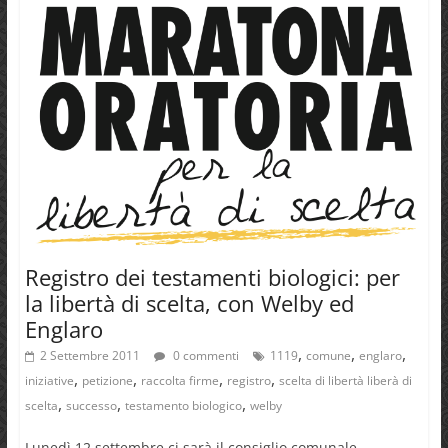
Registro dei testamenti biologici: per
la libertà di scelta, con Welby ed
Englaro
,
,
,
2 Settembre 2011
0 commenti
1119
comune
englaro
,
,
,
,
iniziative
petizione
raccolta firme
registro
scelta di libertà liberà di
,
,
,
scelta
successo
testamento biologico
welby
Lunedì 12 settembre ci sarà il consiglio comunale