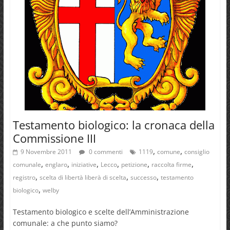
Testamento biologico: la cronaca della
Commissione III
,
,
9 Novembre 2011
0 commenti
1119
comune
consiglio
,
,
,
,
,
,
comunale
englaro
iniziative
Lecco
petizione
raccolta firme
,
,
,
registro
scelta di libertà liberà di scelta
successo
testamento
,
biologico
welby
Testamento biologico e scelte dell’Amministrazione
comunale: a che punto siamo?