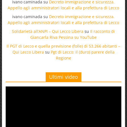
ivano caminada
su
Decreto immigrazione e sicurezza.
Appello agli amministratori locali e alla prefettura di Lecco
ivano caminada
su
Decreto immigrazione e sicurezza.
Appello agli amministratori locali e alla prefettura di Lecco
Solidarietà all’ANPI – Qui Lecco Libera
su
Il racconto di
Giancarla Riva Pessina su YouTube
Il PGT di Lecco e quella previsione (folle) di 53.266 abitanti –
Qui Lecco Libera
su
Pgt di Lecco: il (duro) parere della
Regione
Ultimi video