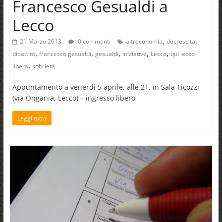
Francesco Gesualdi a
Lecco
,
,
21 Marzo 2013
0 commenti
altreconomia
decrescita
,
,
,
,
,
dibattito
francesco gesualdi
gesualdi
iniziative
Lecco
qui lecco
,
libera
sobrietà
Appuntamento a venerdì 5 aprile, alle 21, in Sala Ticozzi
(via Ongania, Lecco) – ingresso libero
Leggi tutto