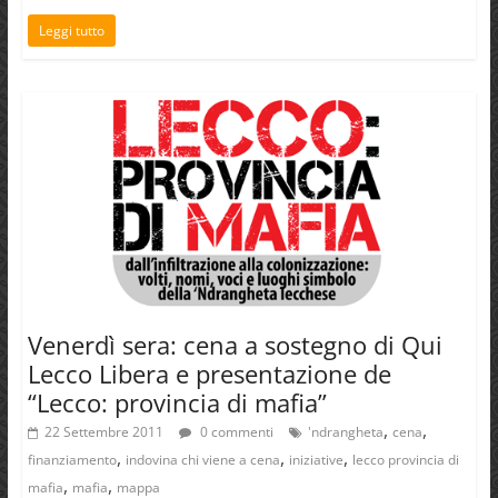
Leggi tutto
Venerdì sera: cena a sostegno di Qui
Lecco Libera e presentazione de
“Lecco: provincia di mafia”
,
,
22 Settembre 2011
0 commenti
'ndrangheta
cena
,
,
,
finanziamento
indovina chi viene a cena
iniziative
lecco provincia di
,
,
mafia
mafia
mappa