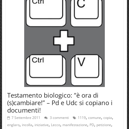
Testamento biologico: “è ora di
(s)cambiare!” – Pd e Udc si copiano i
documenti!
,
,
,
7 Settembre 2011
3 commenti
1119
comune
copia
,
,
,
,
,
,
,
englaro
incolla
iniziative
Lecco
manifestazione
PD
petizione