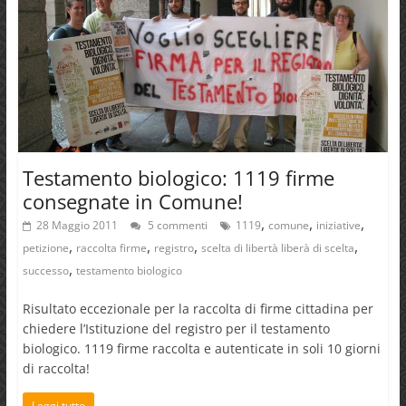
Testamento biologico: 1119 firme
consegnate in Comune!
,
,
,
28 Maggio 2011
5 commenti
1119
comune
iniziative
,
,
,
,
petizione
raccolta firme
registro
scelta di libertà liberà di scelta
,
successo
testamento biologico
Risultato eccezionale per la raccolta di firme cittadina per
chiedere l’Istituzione del registro per il testamento
biologico. 1119 firme raccolta e autenticate in soli 10 giorni
di raccolta!
Leggi tutto