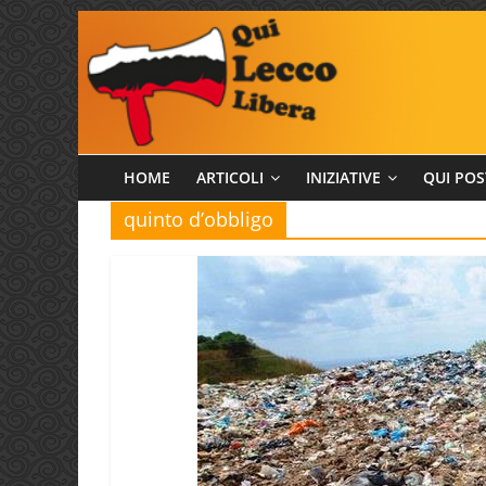
Salta
al
contenuto
Qui
HOME
ARTICOLI
INIZIATIVE
QUI POS
quinto d’obbligo
Lecco
Libera