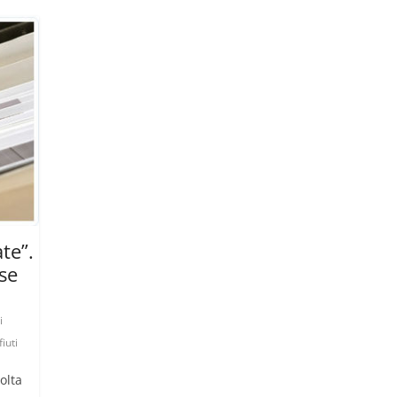
te”.
se
i
fiuti
olta