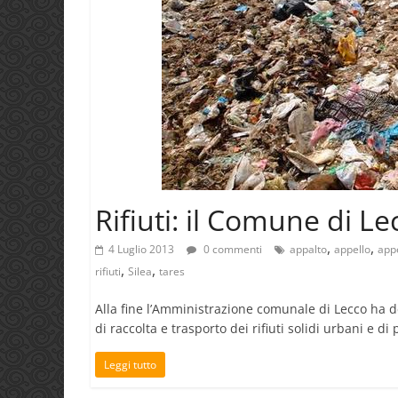
Rifiuti: il Comune di L
,
,
4 Luglio 2013
0 commenti
appalto
appello
appe
,
,
rifiuti
Silea
tares
Alla fine l’Amministrazione comunale di Lecco ha dec
di raccolta e trasporto dei rifiuti solidi urbani e di 
Leggi tutto