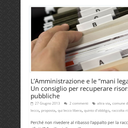
L’Amministrazione e le “mani lega
Un consiglio per recuperare risor
pubbliche
,
27 Giugno 2013
2 commenti
altra via
comune d
,
,
,
,
lecco
proposta
qui lecco libera
quinto d'obbligo
raccolta ri
Perché non rivedere al ribasso l’appalto per la racc