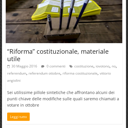
“Riforma” costituzionale, materiale
utile
,
,
,
30 Maggio 2016
0 commenti
costituzione
iovotono
no
,
,
,
referendum
referendum ottobre
riforma costituzionale
vittorio
angiolini
Sei utilissime pillole sintetiche che affrontano alcuni dei
punti chiave delle modifiche sulle quali saremo chiamati a
votare in ottobre
Leggi tutto