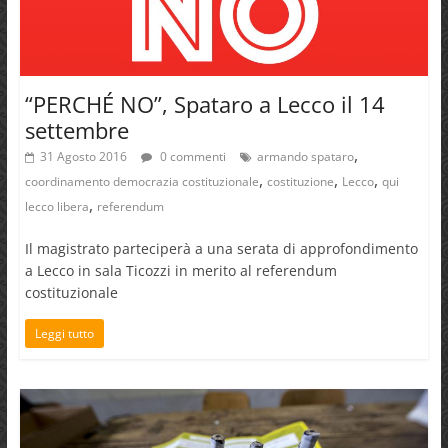
“PERCHÉ NO”, Spataro a Lecco il 14
settembre
,
31 Agosto 2016
0 commenti
armando spataro
,
,
,
coordinamento democrazia costituzionale
costituzione
Lecco
qui
,
lecco libera
referendum
Il magistrato parteciperà a una serata di approfondimento
a Lecco in sala Ticozzi in merito al referendum
costituzionale
Leggi tutto