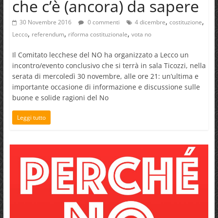
che c’è (ancora) da sapere
,
,
30 Novembre 2016
0 commenti
4 dicembre
costituzione
,
,
,
Lecco
referendum
riforma costituzionale
vota no
Il Comitato lecchese del NO ha organizzato a Lecco un
incontro/evento conclusivo che si terrà in sala Ticozzi, nella
serata di mercoledì 30 novembre, alle ore 21: un’ultima e
importante occasione di informazione e discussione sulle
buone e solide ragioni del No
Leggi tutto