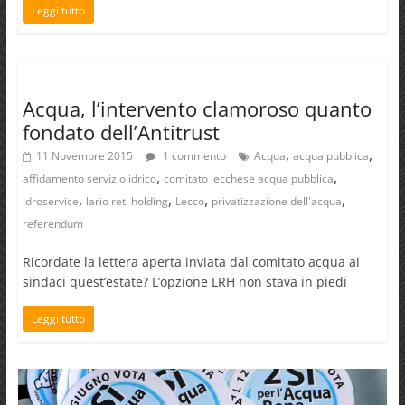
Leggi tutto
Acqua, l’intervento clamoroso quanto
fondato dell’Antitrust
,
,
11 Novembre 2015
1 commento
Acqua
acqua pubblica
,
,
affidamento servizio idrico
comitato lecchese acqua pubblica
,
,
,
,
idroservice
lario reti holding
Lecco
privatizzazione dell'acqua
referendum
Ricordate la lettera aperta inviata dal comitato acqua ai
sindaci quest’estate? L’opzione LRH non stava in piedi
Leggi tutto