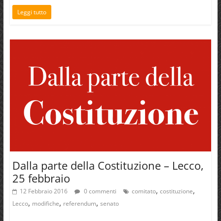
Leggi tutto
Dalla parte della Costituzione – Lecco,
25 febbraio
,
,
12 Febbraio 2016
0 commenti
comitato
costituzione
,
,
,
Lecco
modifiche
referendum
senato