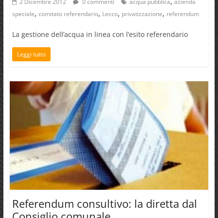
,
2 Dicembre 2012
0 commenti
acqua pubblica
azienda
,
,
,
,
speciale
comitato referendario
Lecco
privatizzazione
referendum
La gestione dell’acqua in linea con l’esito referendario
Leggi tutto
Referendum consultivo: la diretta dal
Consiglio comunale