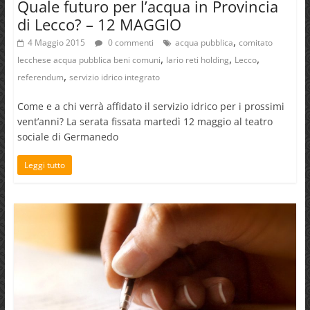
Quale futuro per l’acqua in Provincia
di Lecco? – 12 MAGGIO
,
4 Maggio 2015
0 commenti
acqua pubblica
comitato
,
,
,
lecchese acqua pubblica beni comuni
lario reti holding
Lecco
,
referendum
servizio idrico integrato
Come e a chi verrà affidato il servizio idrico per i prossimi
vent’anni? La serata fissata martedì 12 maggio al teatro
sociale di Germanedo
Leggi tutto