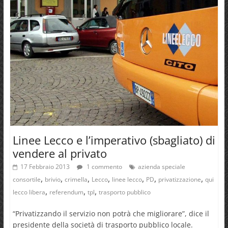
Linee Lecco e l’imperativo (sbagliato) di
vendere al privato
17 Febbraio 2013
1 commento
azienda speciale
,
,
,
,
,
,
,
consortile
brivio
crimella
Lecco
linee lecco
PD
privatizzazione
qui
,
,
,
lecco libera
referendum
tpl
trasporto pubblico
“Privatizzando il servizio non potrà che migliorare”, dice il
presidente della società di trasporto pubblico locale.