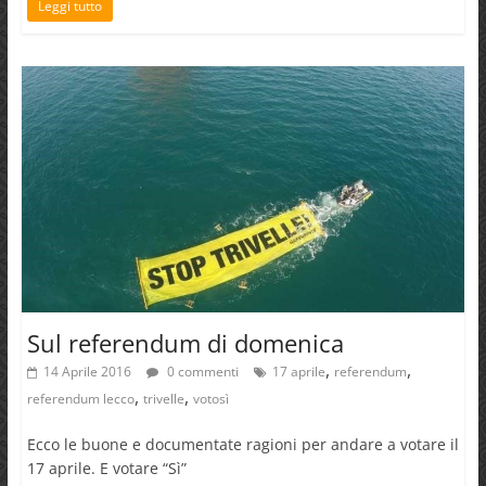
Leggi tutto
Sul referendum di domenica
,
,
14 Aprile 2016
0 commenti
17 aprile
referendum
,
,
referendum lecco
trivelle
votosì
Ecco le buone e documentate ragioni per andare a votare il
17 aprile. E votare “Sì”