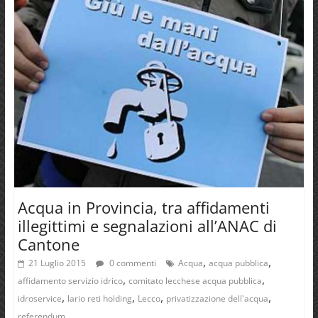
Acqua in Provincia, tra affidamenti
illegittimi e segnalazioni all’ANAC di
Cantone
,
,
21 Luglio 2015
0 commenti
Acqua
acqua pubblica
,
,
affidamento servizio idrico
comitato lecchese acqua pubblica
,
,
,
,
idroservice
lario reti holding
Lecco
privatizzazione dell'acqua
referendum