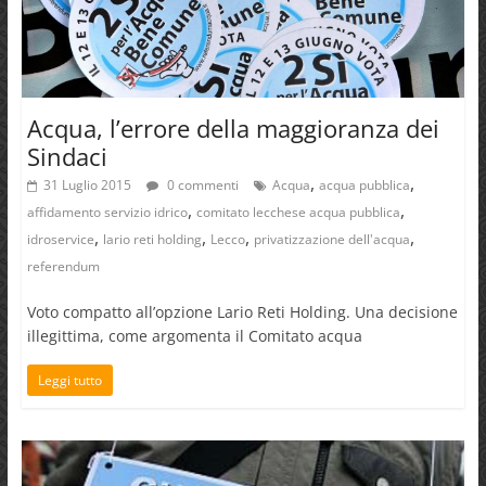
Acqua, l’errore della maggioranza dei
Sindaci
,
,
31 Luglio 2015
0 commenti
Acqua
acqua pubblica
,
,
affidamento servizio idrico
comitato lecchese acqua pubblica
,
,
,
,
idroservice
lario reti holding
Lecco
privatizzazione dell'acqua
referendum
Voto compatto all’opzione Lario Reti Holding. Una decisione
illegittima, come argomenta il Comitato acqua
Leggi tutto