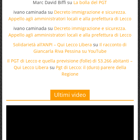
Marc David Biffi
su
La bolla del PGT
ivano caminada
su
Decreto immigrazione e sicurezza.
Appello agli amministratori locali e alla prefettura di Lecco
ivano caminada
su
Decreto immigrazione e sicurezza.
Appello agli amministratori locali e alla prefettura di Lecco
Solidarietà all’ANPI – Qui Lecco Libera
su
Il racconto di
Giancarla Riva Pessina su YouTube
Il PGT di Lecco e quella previsione (folle) di 53.266 abitanti –
Qui Lecco Libera
su
Pgt di Lecco: il (duro) parere della
Regione
Ultimi video