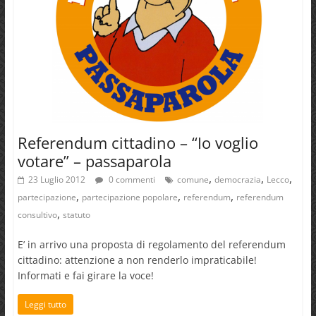
Referendum cittadino – “Io voglio
votare” – passaparola
,
,
,
23 Luglio 2012
0 commenti
comune
democrazia
Lecco
,
,
,
partecipazione
partecipazione popolare
referendum
referendum
,
consultivo
statuto
E’ in arrivo una proposta di regolamento del referendum
cittadino: attenzione a non renderlo impraticabile!
Informati e fai girare la voce!
Leggi tutto