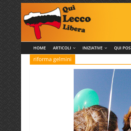
Salta
al
contenuto
Qui
HOME
ARTICOLI
INIZIATIVE
QUI POS
riforma gelmini
Lecco
Libera