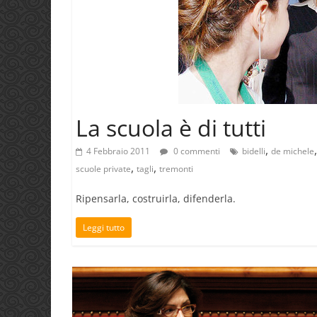
La scuola è di tutti
,
4 Febbraio 2011
0 commenti
bidelli
de michele
,
,
scuole private
tagli
tremonti
Ripensarla, costruirla, difenderla.
Leggi tutto