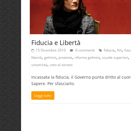
Fiducia e Libertà
,
,
15 Dicembre 2010
0 commenti
fiducia
fini
futu
,
,
,
,
,
libertà
gelmini
protesta
riforma gelmini
scuole superiori
,
università
voto al senato
Incassata la fiducia, il Governo punta dritto al cuor
Sapere. Per sfasciarlo.
Leggi tutto