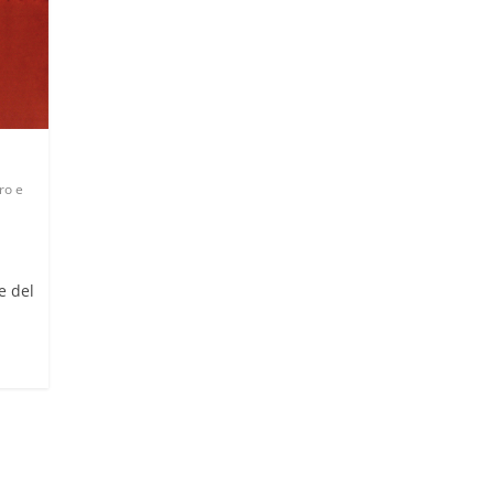
ro e
e del