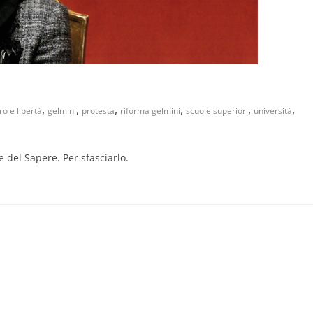
,
,
,
,
,
,
ro e libertà
gelmini
protesta
riforma gelmini
scuole superiori
università
e del Sapere. Per sfasciarlo.