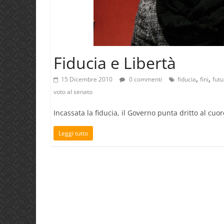
Fiducia e Libertà
,
,
15 Dicembre 2010
0 commenti
fiducia
fini
futu
voto al senato
Incassata la fiducia, il Governo punta dritto al cuor
Leggi tutto