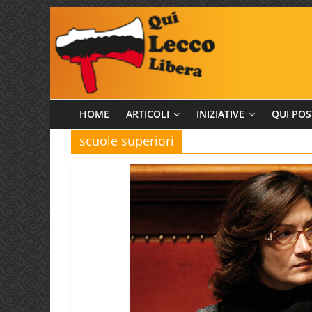
Salta
al
contenuto
Qui
HOME
ARTICOLI
INIZIATIVE
QUI POS
scuole superiori
Lecco
Libera