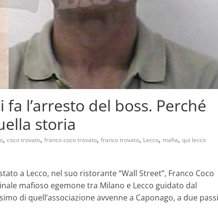
 fa l’arresto del boss. Perché
ella storia
,
,
,
,
,
,
o
coco trovato
franco coco trovato
franco trovato
Lecco
mafia
qui lecco
estato a Lecco, nel suo ristorante “Wall Street”, Franco Coco
minale mafioso egemone tra Milano e Lecco guidato dal
ttesimo di quell’associazione avvenne a Caponago, a due pass