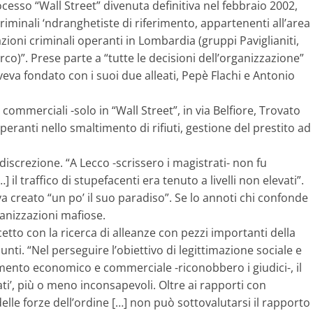
cesso “Wall Street” divenuta definitiva nel febbraio 2002,
iminali ‘ndranghetiste di riferimento, appartenenti all’area
zioni criminali operanti in Lombardia (gruppi Paviglianiti,
parco)”. Prese parte a “tutte le decisioni dell’organizzazione”
 aveva fondato con i suoi due alleati, Pepè Flachi e Antonio
 commerciali -solo in “Wall Street”, in via Belfiore, Trovato
 operanti nello smaltimento di rifiuti, gestione del prestito ad
screzione. “A Lecco -scrissero i magistrati- non fu
l traffico di stupefacenti era tenuto a livelli non elevati”.
 creato “un po’ il suo paradiso”. Se lo annoti chi confonde
ganizzazioni mafiose.
tto con la ricerca di alleanze con pezzi importanti della
ti. “Nel perseguire l’obiettivo di legittimazione sociale e
ento economico e commerciale -riconobbero i giudici-, il
ati’, più o meno inconsapevoli. Oltre ai rapporti con
elle forze dell’ordine […] non può sottovalutarsi il rapporto