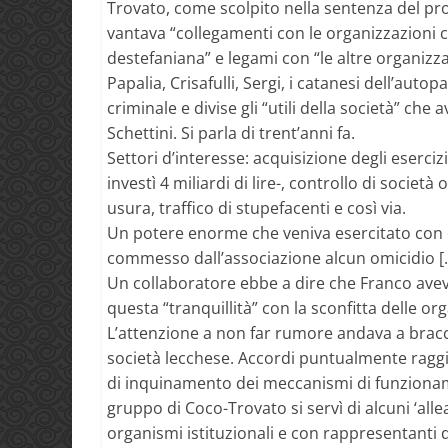
Trovato, come scolpito nella sentenza del pro
vantava “collegamenti con le organizzazioni cr
destefaniana” e legami con “le altre organizza
Papalia, Crisafulli, Sergi, i catanesi dell’auto
criminale e divise gli “utili della società” che
Schettini. Si parla di trent’anni fa.
Settori d’interesse: acquisizione degli esercizi
investì 4 miliardi di lire-, controllo di società
usura, traffico di stupefacenti e così via.
Un potere enorme che veniva esercitato con di
commesso dall’associazione alcun omicidio […] i
Un collaboratore ebbe a dire che Franco aveva
questa “tranquillità” con la sconfitta delle or
L’attenzione a non far rumore andava a bracce
società lecchese. Accordi puntualmente raggiun
di inquinamento dei meccanismi di funzionam
gruppo di Coco-Trovato si servì di alcuni ‘alle
organismi istituzionali e con rappresentanti d