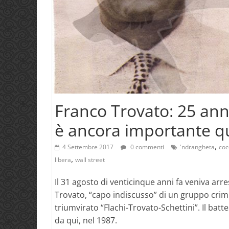
Franco Trovato: 25 anni
è ancora importante qu
,
4 Settembre 2017
0 commenti
'ndrangheta
coc
,
libera
wall street
Il 31 agosto di venticinque anni fa veniva arr
Trovato, “capo indiscusso” di un gruppo cri
triumvirato “Flachi-Trovato-Schettini”. Il ba
da qui, nel 1987.