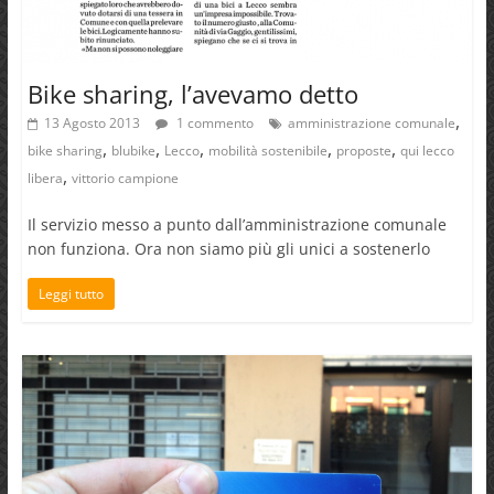
Bike sharing, l’avevamo detto
,
13 Agosto 2013
1 commento
amministrazione comunale
,
,
,
,
,
bike sharing
blubike
Lecco
mobilità sostenibile
proposte
qui lecco
,
libera
vittorio campione
Il servizio messo a punto dall’amministrazione comunale
non funziona. Ora non siamo più gli unici a sostenerlo
Leggi tutto