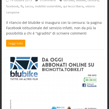
19 Ottobre 2013
0 commenti
blu bike
blubike
censura
,
,
,
,
,
facebook
fb
Lecco
mobilità sostenibile
qui lecco libera
vittorio
campione
Il rilancio del blubike si inaugura con la censura: la pagina
Facebook istituzionale del servizio infatti, non da più la
possibilità a chi è “sgradito” di scrivere commenti
Leggi tutto