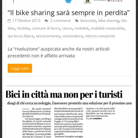
“Il bike sharing sarà sempre in perdita”
,
,
17 Ottobre 2013
2 commenti
bicincittà
bike sharing
blu
,
,
,
,
,
,
bike
blubike
comune di lecco
Lecco
mobilità
mobilità sostenibile
,
,
,
qui lecco libera
tesseramento
vicesindaco
vittorio campione
La “rivoluzione” auspicata anche da nostri articoli
precedenti non è affatto arrivata
Leggi tutto