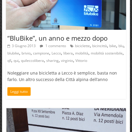
“BluBike”, un anno e mezzo dopo
,
,
,
,
3 Giugno 2013
1 commento
biciclette
bicincittà
bike
blu
,
,
,
,
,
,
,
blubike
brivio
campione
Lecco
libera
mobilità
mobilità sostenibile
,
,
,
,
,
qll
qui
quileccolibera
sharing
virginio
Vittorio
Noleggiare una bicicletta a Lecco è semplice, basta non
farlo. Un altro successo della Città alpina dell’anno
Leggi tutto