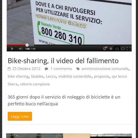
Bike-sharing, il video del fallimento
,
25 Ottobre 2012
1 commento
amministrazione comunale
,
,
,
,
,
bike sharing
blubike
Lecco
mobilità sostenibile
proposte
qui lecco
,
libera
vittorio campione
365 giorni dopo il servizio di noleggio di biciclette è un
perfetto buco nell’acqua
Leggi tutto