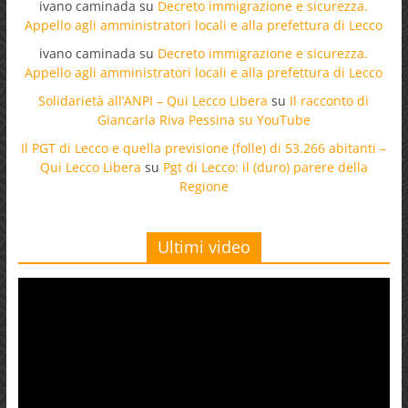
ivano caminada
su
Decreto immigrazione e sicurezza.
Appello agli amministratori locali e alla prefettura di Lecco
ivano caminada
su
Decreto immigrazione e sicurezza.
Appello agli amministratori locali e alla prefettura di Lecco
Solidarietà all’ANPI – Qui Lecco Libera
su
Il racconto di
Giancarla Riva Pessina su YouTube
Il PGT di Lecco e quella previsione (folle) di 53.266 abitanti –
Qui Lecco Libera
su
Pgt di Lecco: il (duro) parere della
Regione
Ultimi video