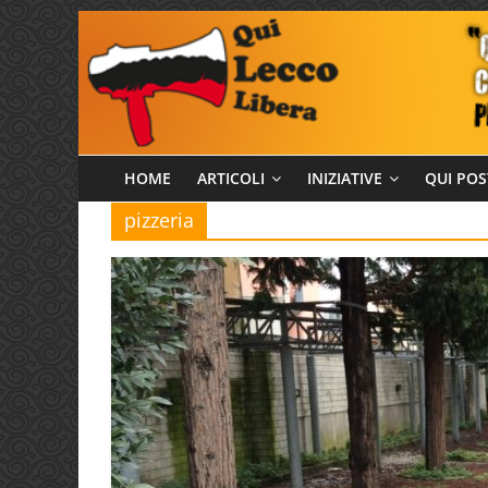
Salta
al
contenuto
Qui
HOME
ARTICOLI
INIZIATIVE
QUI POS
pizzeria
Lecco
Libera