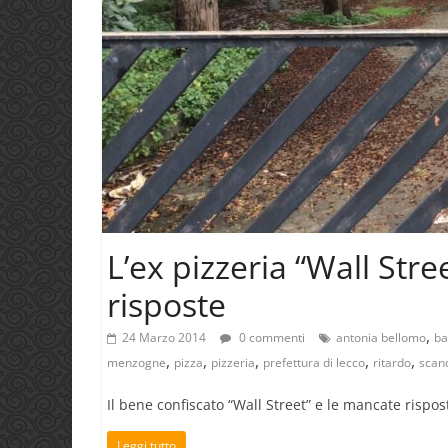
L’ex pizzeria “Wall Stre
risposte
,
24 Marzo 2014
0 commenti
antonia bellomo
ba
,
,
,
,
,
menzogne
pizza
pizzeria
prefettura di lecco
ritardo
scan
Il bene confiscato “Wall Street” e le mancate rispos
Leggi tutto