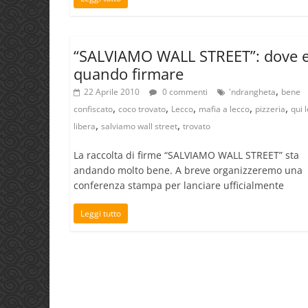
“SALVIAMO WALL STREET”: dove 
quando firmare
,
22 Aprile 2010
0 commenti
'ndrangheta
bene
,
,
,
,
,
confiscato
coco trovato
Lecco
mafia a lecco
pizzeria
qui 
,
,
libera
salviamo wall street
trovato
La raccolta di firme “SALVIAMO WALL STREET” sta
andando molto bene. A breve organizzeremo una
conferenza stampa per lanciare ufficialmente
Leggi tutto