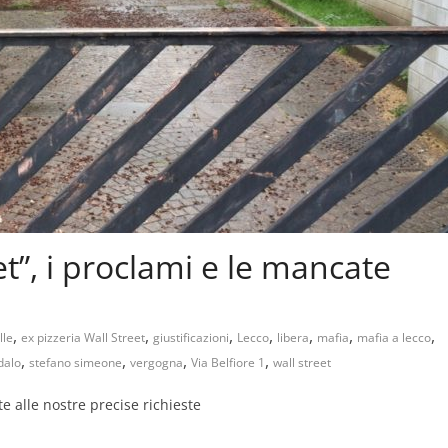
et”, i proclami e le mancate
,
,
,
,
,
,
,
lle
ex pizzeria Wall Street
giustificazioni
Lecco
libera
mafia
mafia a lecco
,
,
,
,
dalo
stefano simeone
vergogna
Via Belfiore 1
wall street
te alle nostre precise richieste