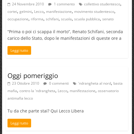
,
24 Novembre 2010
1 commento
collettivo studentesco
,
,
,
,
,
cortei
gelmini
Lecco
manifestazione
movimento studentesco
,
,
,
,
,
occupazione
riforma
schifani
scuola
scuola pubblica
senato
“Prima o poi ci scappa il morto”, Renato Schifani, seconda
carico dello Stato, dopo le manifestazioni di queste ore a
Leggi tutto
Oggi pomeriggio
,
23 Ottobre 2010
0 commenti
'ndrangheta al nord
basta
,
,
,
,
mafia
contro la 'ndrangheta
Lecco
manifestazione
osservatorio
antimafia lecco
Tu da che parte stai? Qui Lecco Libera
Leggi tutto