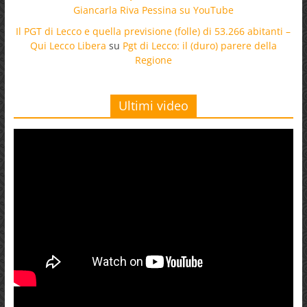
Giancarla Riva Pessina su YouTube
Il PGT di Lecco e quella previsione (folle) di 53.266 abitanti –
Qui Lecco Libera
su
Pgt di Lecco: il (duro) parere della
Regione
Ultimi video