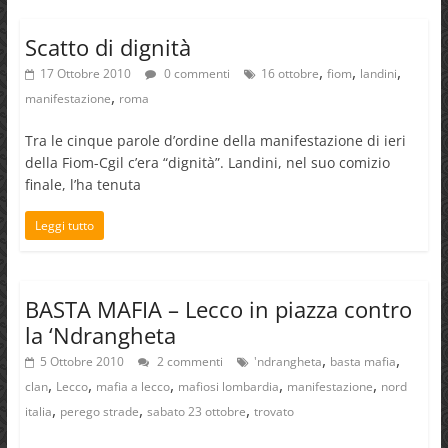
Scatto di dignità
,
,
,
17 Ottobre 2010
0 commenti
16 ottobre
fiom
landini
,
manifestazione
roma
Tra le cinque parole d’ordine della manifestazione di ieri
della Fiom-Cgil c’era “dignità”. Landini, nel suo comizio
finale, l’ha tenuta
Leggi tutto
BASTA MAFIA – Lecco in piazza contro
la ‘Ndrangheta
,
,
5 Ottobre 2010
2 commenti
'ndrangheta
basta mafia
,
,
,
,
,
clan
Lecco
mafia a lecco
mafiosi lombardia
manifestazione
nord
,
,
,
italia
perego strade
sabato 23 ottobre
trovato